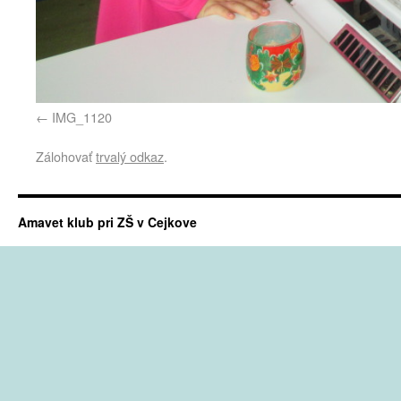
IMG_1120
Zálohovať
trvalý odkaz
.
Amavet klub pri ZŠ v Cejkove