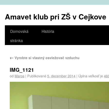
Amavet klub pri ZŠ v Cejkove
Domovská
História
stránka
←
Vyrobte si vlastný osviežovač vzduchu
IMG_1121
od
Maros
|
Publikované
5. december 2014
|
Úplna veľkosť je
46